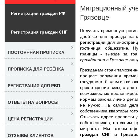
Миграционный уче
Регистрация граждан РФ
Грязовце
Получить временную регис
Регистрация граждан СНГ
дней со дня приезда на 
регистрации для иностранц
гостиница, общежитие. Н
ПОСТОЯННАЯ ПРОПИСКА
границы - выезде за гр
гражданина в Грязовце
анну
ПРОПИСКА ДЛЯ РЕБЁНКА
Гражданам стран таможенн
процесс получения времен
государств. Людям из визо
РЕГИСТРАЦИЯ ДЛЯ РВП
срок открытия визы, а для 
возможностью пролонгирова
нормам закона лично дела
ОТВЕТЫ НА ВОПРОСЫ
не нужно. На самом деле
собственника квартиры гот
Отыскать адрес прописки д
ЦЕНА РЕГИСТРАЦИИ
собственников, по своим п
мигранта. Мы готовы о
граждан СНГ в Грязовц
ОТЗЫВЫ КЛИЕНТОВ